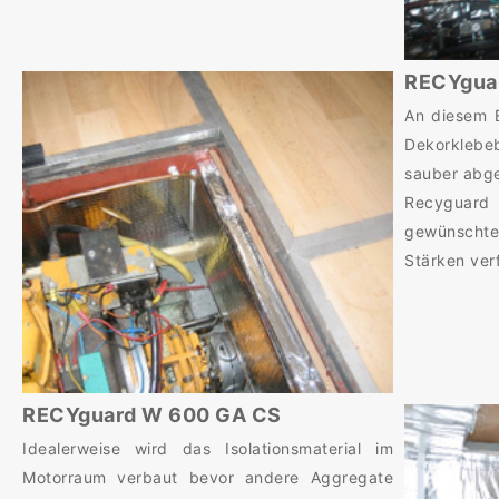
RECYgua
An diesem B
Dekorklebe
sauber abge
Recyguard 
gewünschte
Stärken ver
RECYguard W 600 GA CS
Idealerweise wird das Isolationsmaterial im
Motorraum verbaut bevor andere Aggregate