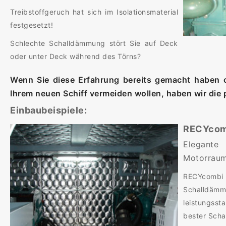
Treibstoffgeruch hat sich im Isolationsmaterial
festgesetzt!
Schlechte Schalldämmung stört Sie auf Deck
oder unter Deck während des Törns?
Wenn Sie diese Erfahrung bereits gemacht haben o
Ihrem neuen Schiff vermeiden wollen, haben wir die
Einbaubeispiele:
RECYcom
Elegan
Motorrau
RECYcombi z
Schalldämm
leistungss
bester Scha