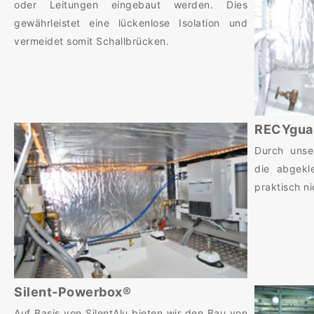
oder Leitungen eingebaut werden. Dies
gewährleistet eine lückenlose Isolation und
vermeidet somit Schallbrücken.
RECYgua
Durch unse
die abgekl
praktisch n
Silent-Powerbox®
Auf Basis von SilentAlu bieten wir den Bau von