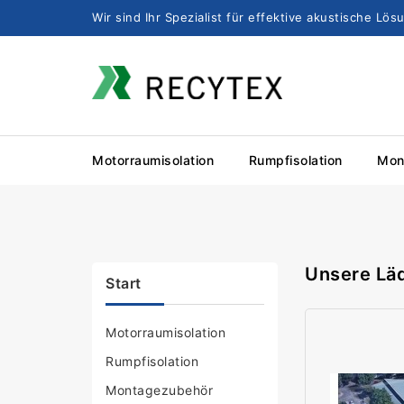
Wir sind Ihr Spezialist für effektive akustische Lö
Motorraumisolation
Rumpfisolation
Mon
Unsere Lä
Start
Motorraumisolation
Rumpfisolation
Montagezubehör