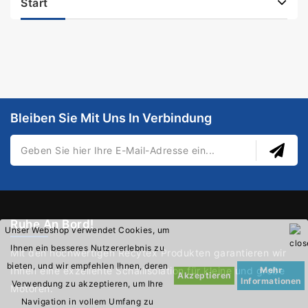
Start
Bleiben Sie Mit Uns In Verbindung
Ruhe An Bord!
Unser Webshop verwendet Cookies, um
Ihnen ein besseres Nutzererlebnis zu
Mit den hochwertigen Recytex Produkten garantieren wir
bieten, und wir empfehlen Ihnen, deren
Ihnen eine exzellente Schallisolation für kleine und große
Mehr
Akzeptieren
Informationen
Verwendung zu akzeptieren, um Ihre
Motoren.
Navigation in vollem Umfang zu